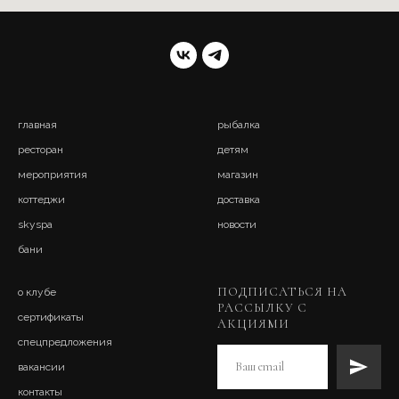
главная
рыбалка
ресторан
детям
мероприятия
магазин
коттеджи
доставка
skyspa
новости
бани
ПОДПИСАТЬСЯ НА
о клубе
РАССЫЛКУ С
сертификаты
АКЦИЯМИ
спецпредложения
вакансии
контакты