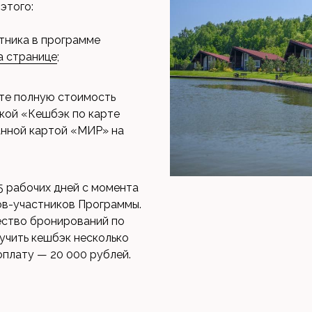
этого:
тника в программе
а странице
;
ите полную стоимость
ткой «Кешбэк по карте
анной картой «МИР» на
5 рабочих дней с момента
ов-участников Программы.
ество бронирований по
лучить кешбэк несколько
оплату — 20 000 рублей.