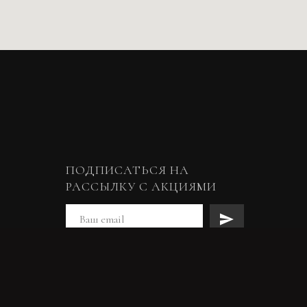
ПОДПИСАТЬСЯ НА
РАССЫЛКУ С АКЦИЯМИ
Нажимая на кнопку
"Подписаться", я соглашаюсь с
политикой конфиденциальности и
использования файлов cookie и
политикой оператора в отношении