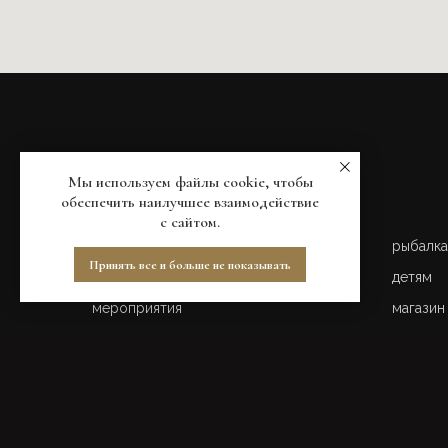
Мы используем файлы cookie, чтобы
обеспечить наилучшее взаимодействие
с сайтом.
главная
рыбалка
Принять все и больше не показывать
ресторан
детям
мероприятия
магазин
коттеджи
доставк
skyspa
новост
бани